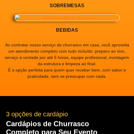
SOBREMESAS
BEBIDAS
Ao contratar nosso serviço de churrasco em casa, você aproveita
um atendimento completo com tudo incluído: preparo ao vivo,
serviço à vontade por até 5 horas, equipe profissional, montagem
da estrutura e limpeza ao final.
É a opção perfeita para quem quer receber bem, com sabor e
praticidade, sem se preocupar com nada.
3 opções de cardápio
Cardápios de Churrasco
Completo para Seu Evento