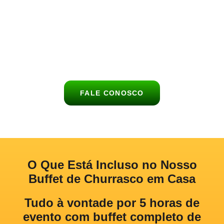
Leve uma experiência gastronômica completa para dentro da
sua casa com nosso buffet de churrasco.
Atendemos aniversários, reuniões de família, festas com
amigos e celebrações intimistas
com toda a estrutura necessária.
FALE CONOSCO
O Que Está Incluso no Nosso
Buffet de Churrasco em Casa
Tudo à vontade por 5 horas de
evento com buffet completo de