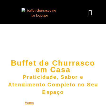
Buffet de Churrasco
em Casa
Praticidade, Sabor e
Atendimento Completo no Seu
Espaço
Home
|
Buffet de Churrasco em Casa