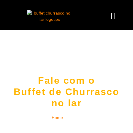
Fale com o
Buffet de Churrasco
no lar
Home
|
Contato
Atendemos eventos em
São Paulo (capital), Grande São