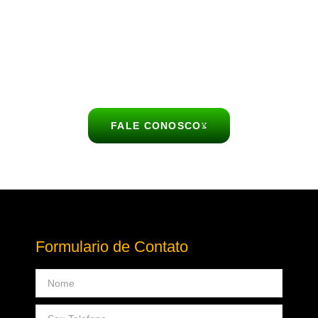
Paulo, Interior e Baixada santista.
Nosso buffet de churrasco é ideal para aniversários,
casamentos, festas de empresas, confraternizações e
celebrações em domicílio.
FALE CONOSCO
Formulario de Contato