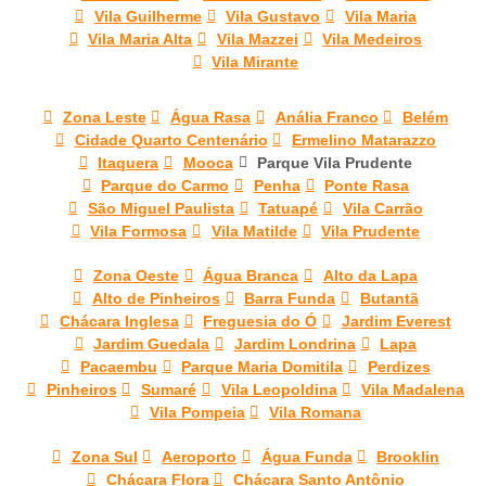
Vila Guilherme
Vila Gustavo
Vila Maria
Vila Maria Alta
Vila Mazzei
Vila Medeiros
Vila Mirante
Zona Leste
Água Rasa
Anália Franco
Belém
Cidade Quarto Centenário
Ermelino Matarazzo
Itaquera
Mooca
Parque Vila Prudente
Parque do Carmo
Penha
Ponte Rasa
São Miguel Paulista
Tatuapé
Vila Carrão
Vila Formosa
Vila Matilde
Vila Prudente
Zona Oeste
Água Branca
Alto da Lapa
Alto de Pinheiros
Barra Funda
Butantã
Chácara Inglesa
Freguesia do Ó
Jardim Everest
Jardim Guedala
Jardim Londrina
Lapa
Pacaembu
Parque Maria Domitila
Perdizes
Pinheiros
Sumaré
Vila Leopoldina
Vila Madalena
Vila Pompeia
Vila Romana
Zona Sul
Aeroporto
Água Funda
Brooklin
Chácara Flora
Chácara Santo Antônio