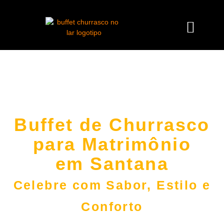
Buffet de Churrasco
para Matrimônio
em Santana
Celebre com Sabor, Estilo e
Conforto