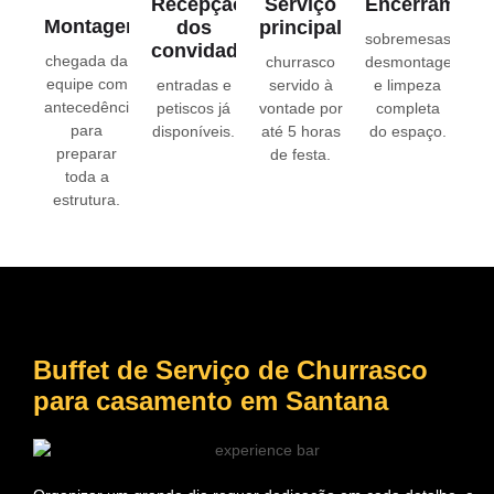
Recepção
Serviço
Encerrament
Montagem
dos
principal
sobremesas,
convidados
chegada da
churrasco
desmontagem
equipe com
entradas e
servido à
e limpeza
antecedência
petiscos já
vontade por
completa
para
disponíveis.
até 5 horas
do espaço.
preparar
de festa.
toda a
estrutura.
Buffet de Serviço de Churrasco
para casamento
em Santana