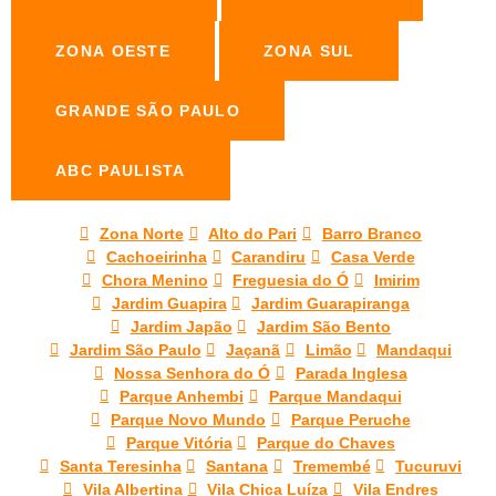
ZONA OESTE
ZONA SUL
GRANDE SÃO PAULO
ABC PAULISTA
Zona Norte
Alto do Pari
Barro Branco
Cachoeirinha
Carandiru
Casa Verde
Chora Menino
Freguesia do Ó
Imirim
Jardim Guapira
Jardim Guarapiranga
Jardim Japão
Jardim São Bento
Jardim São Paulo
Jaçanã
Limão
Mandaqui
Nossa Senhora do Ó
Parada Inglesa
Parque Anhembi
Parque Mandaqui
Parque Novo Mundo
Parque Peruche
Parque Vitória
Parque do Chaves
Santa Teresinha
Santana
Tremembé
Tucuruvi
Vila Albertina
Vila Chica Luíza
Vila Endres