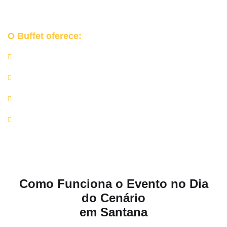
sofisticada
para o seu grande dia em Santana.
O Buffet oferece:
Churrasqueiras e equipamentos profissionais;
Rechauds de inox, mesas de apoio e utensílios de alta
qualidade;
Equipe completa de churrasqueiros e auxiliares;
Rigor nos protocolos de higiene e manipulação de
alimentos.
Como Funciona o Evento no Dia
do Cenário
em Santana