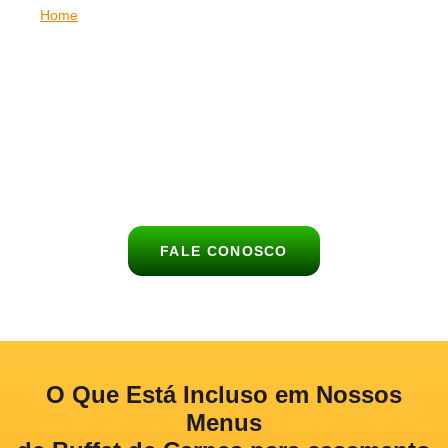
Home
|
Buffet de Churrasco para Casamento em Santana
Celebre o dia mais especial da sua vida com um serviço de
buffet de churrasco completo, saboroso e elegante em Santana.
O
Buffet Churrasco no Lar
leva até o seu celebração uma
experiência gastronômica única, com carnes nobres,
acompanhamentos deliciosos e atendimento de alto nível para
encantar todos os convidados em Santana.
FALE CONOSCO
O Que Está Incluso em Nossos
Menus