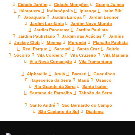
Cidade Jardim
Cidade Monções
Granja Julieta
Ibirapuera
Indianópolis
Ipiranga
Itaim Bibi
Jabaquara
Jardim Europa
Jardim Leonor
Jardim Luzitânia
Jardim Novo Mundo
Jardim Panorama
Jardim Paulista
Jardim Paulistano
Jardim das Acácias
Jardins
Jockey Club
Moema
Morumbi
Planalto Paulista
Real Parque
Sacomã
Santa Cruz
Saúde
Socorro
Vila Cordeiro
Vila Cruzeiro
Vila Mariana
Vila Nova Conceição
Vila Tramontano
Alphaville
Arujá
Barueri
Guarulhos
Itapecerica da Serra
Mauá
Osasco
Rio Grande da Serra
Santa Isabel
Santana de Parnaíba
Taboão da Serra
Santo André
São Bernardo do Campo
São Caetano do Sul
Diadema