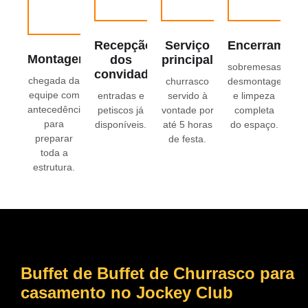
Recepção
Serviço
Encerrament
Montagem
dos
principal
sobremesas,
convidados
chegada da
churrasco
desmontagem
equipe com
entradas e
servido à
e limpeza
antecedência
petiscos já
vontade por
completa
para
disponíveis.
até 5 horas
do espaço.
preparar
de festa.
toda a
estrutura.
Buffet de Buffet de Churrasco para
casamento
no Jockey Club