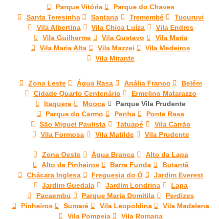
Parque Vitória
Parque do Chaves
Santa Teresinha
Santana
Tremembé
Tucuruvi
Vila Albertina
Vila Chica Luíza
Vila Endres
Vila Guilherme
Vila Gustavo
Vila Maria
Vila Maria Alta
Vila Mazzei
Vila Medeiros
Vila Mirante
Zona Leste
Água Rasa
Anália Franco
Belém
Cidade Quarto Centenário
Ermelino Matarazzo
Itaquera
Mooca
Parque Vila Prudente
Parque do Carmo
Penha
Ponte Rasa
São Miguel Paulista
Tatuapé
Vila Carrão
Vila Formosa
Vila Matilde
Vila Prudente
Zona Oeste
Água Branca
Alto da Lapa
Alto de Pinheiros
Barra Funda
Butantã
Chácara Inglesa
Freguesia do Ó
Jardim Everest
Jardim Guedala
Jardim Londrina
Lapa
Pacaembu
Parque Maria Domitila
Perdizes
Pinheiros
Sumaré
Vila Leopoldina
Vila Madalena
Vila Pompeia
Vila Romana