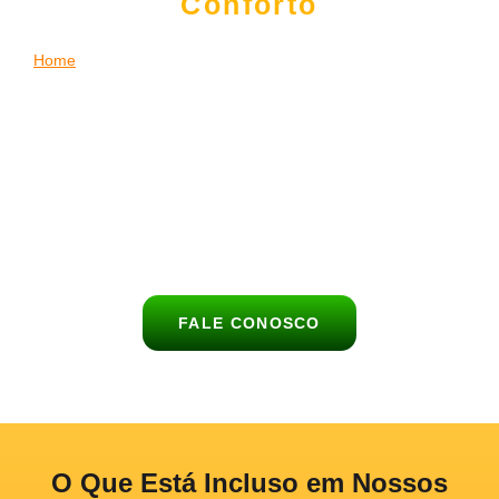
Conforto
Home
|
Buffet de Churrasco para Casamento no Jockey Club
Celebre o dia mais especial da sua vida com um empresa de
churrasco completo, saboroso e elegante no Jockey Club.
O
Buffet Churrasco no Lar
leva até o seu celebração uma
experiência gastronômica única, com carnes nobres,
acompanhamentos deliciosos e atendimento de alto nível para
encantar todos os convidados no Jockey Club.
FALE CONOSCO
O Que Está Incluso em Nossos