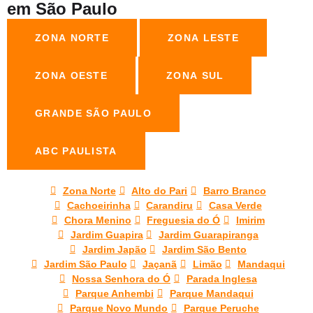
em São Paulo
ZONA NORTE
ZONA LESTE
ZONA OESTE
ZONA SUL
GRANDE SÃO PAULO
ABC PAULISTA
Zona Norte
Alto do Pari
Barro Branco
Cachoeirinha
Carandiru
Casa Verde
Chora Menino
Freguesia do Ó
Imirim
Jardim Guapira
Jardim Guarapiranga
Jardim Japão
Jardim São Bento
Jardim São Paulo
Jaçanã
Limão
Mandaqui
Nossa Senhora do Ó
Parada Inglesa
Parque Anhembi
Parque Mandaqui
Parque Novo Mundo
Parque Peruche