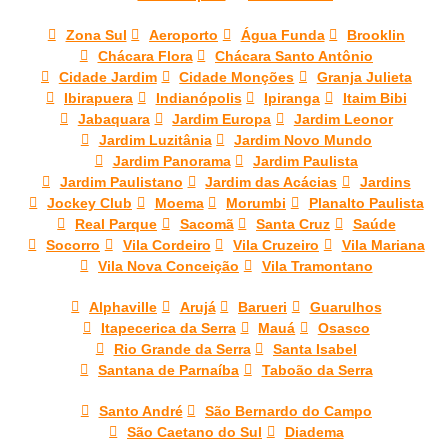
Zona Sul
Aeroporto
Água Funda
Brooklin
Chácara Flora
Chácara Santo Antônio
Cidade Jardim
Cidade Monções
Granja Julieta
Ibirapuera
Indianópolis
Ipiranga
Itaim Bibi
Jabaquara
Jardim Europa
Jardim Leonor
Jardim Luzitânia
Jardim Novo Mundo
Jardim Panorama
Jardim Paulista
Jardim Paulistano
Jardim das Acácias
Jardins
Jockey Club
Moema
Morumbi
Planalto Paulista
Real Parque
Sacomã
Santa Cruz
Saúde
Socorro
Vila Cordeiro
Vila Cruzeiro
Vila Mariana
Vila Nova Conceição
Vila Tramontano
Alphaville
Arujá
Barueri
Guarulhos
Itapecerica da Serra
Mauá
Osasco
Rio Grande da Serra
Santa Isabel
Santana de Parnaíba
Taboão da Serra
Santo André
São Bernardo do Campo
São Caetano do Sul
Diadema