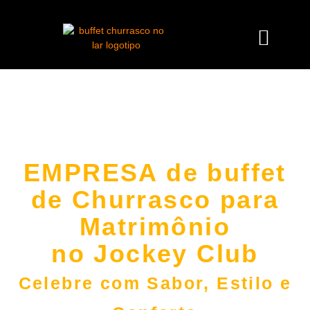
EMPRESA de buffet
de Churrasco para
Matrimônio
no Jockey Club
Celebre com Sabor, Estilo e