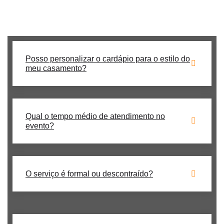
Procurando um buffet de churrasco para casamento **no
Jockey Club**? Nós temos a solução perfeita para seu evento!
Posso personalizar o cardápio para o estilo do
meu casamento?
Qual o tempo médio de atendimento no
evento?
O serviço é formal ou descontraído?