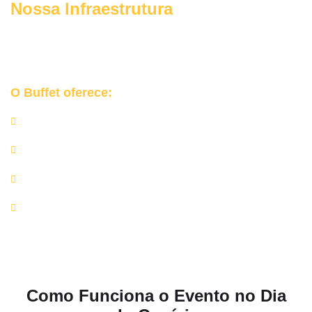
Nossa Infraestrutura
Garantimos uma
experiência cuidada, coordenada e elegante
para o seu grande dia no Jockey Club.
O Buffet oferece:
Churrasqueiras e equipamentos profissionais;
Rechauds de inox, mesas de apoio e utensílios de alta
qualidade;
Equipe completa de churrasqueiros e auxiliares;
Rigor nos protocolos de higiene e manipulação de
alimentos.
Como Funciona o Evento no Dia