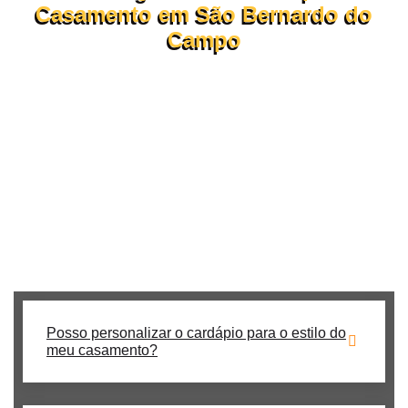
Casamento em São Bernardo do
Campo
Confira abaixo as dúvidas mais comuns sobre o
funcionamento do nosso
buffet de churrasco em domicílio.
Se ainda tiver perguntas, nossa consultoria está pronta para
te atender pelo WhatsApp ou formulário!
Procurando um buffet de churrasco para casamento **em São
Bernardo do Campo**? Nós temos a solução perfeita para seu
evento!
Posso personalizar o cardápio para o estilo do
meu casamento?