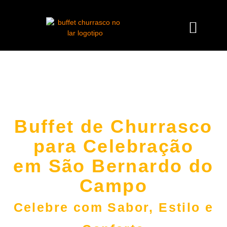
Buffet de Churrasco
para Celebração
em São Bernardo do
Campo
Celebre com Sabor, Estilo e