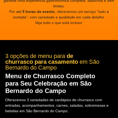
garante uma experiência gastronômica completa, saborosa e sem
limites.
Por até
5 horas de evento
, oferecemos um serviço “tudo à
vontade”, com variedade e qualidade em cada detalhe.
Veja tudo o que está incluso:
3 opções de menu para
de
churrasco para casamento
em São
Bernardo do Campo
Menu de Churrasco Completo
para Seu Celebração em São
Bernardo do Campo
Oferecemos 3 variedades de cardápios de churrasco com
entradas, acompanhamentos, carnes, saladas, sobremesas e
bebidas em São Bernardo do Campo.