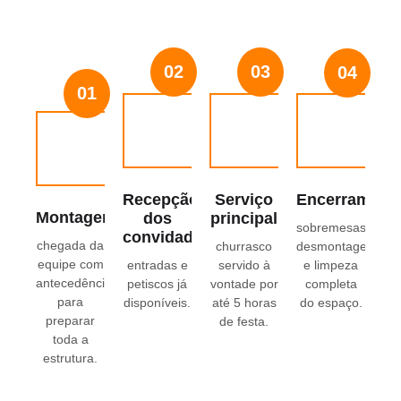
02
03
04
01
Recepção
Serviço
Encerrament
Montagem
dos
principal
sobremesas,
convidados
chegada da
churrasco
desmontagem
equipe com
entradas e
servido à
e limpeza
antecedência
petiscos já
vontade por
completa
para
disponíveis.
até 5 horas
do espaço.
preparar
de festa.
toda a
estrutura.