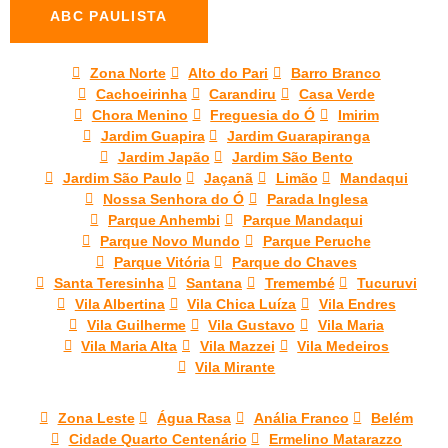
ABC PAULISTA
Zona Norte
Alto do Pari
Barro Branco
Cachoeirinha
Carandiru
Casa Verde
Chora Menino
Freguesia do Ó
Imirim
Jardim Guapira
Jardim Guarapiranga
Jardim Japão
Jardim São Bento
Jardim São Paulo
Jaçanã
Limão
Mandaqui
Nossa Senhora do Ó
Parada Inglesa
Parque Anhembi
Parque Mandaqui
Parque Novo Mundo
Parque Peruche
Parque Vitória
Parque do Chaves
Santa Teresinha
Santana
Tremembé
Tucuruvi
Vila Albertina
Vila Chica Luíza
Vila Endres
Vila Guilherme
Vila Gustavo
Vila Maria
Vila Maria Alta
Vila Mazzei
Vila Medeiros
Vila Mirante
Zona Leste
Água Rasa
Anália Franco
Belém
Cidade Quarto Centenário
Ermelino Matarazzo