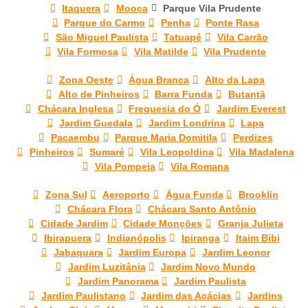
Itaquera
Mooca
Parque Vila Prudente
Parque do Carmo
Penha
Ponte Rasa
São Miguel Paulista
Tatuapé
Vila Carrão
Vila Formosa
Vila Matilde
Vila Prudente
Zona Oeste
Água Branca
Alto da Lapa
Alto de Pinheiros
Barra Funda
Butantã
Chácara Inglesa
Freguesia do Ó
Jardim Everest
Jardim Guedala
Jardim Londrina
Lapa
Pacaembu
Parque Maria Domitila
Perdizes
Pinheiros
Sumaré
Vila Leopoldina
Vila Madalena
Vila Pompeia
Vila Romana
Zona Sul
Aeroporto
Água Funda
Brooklin
Chácara Flora
Chácara Santo Antônio
Cidade Jardim
Cidade Monções
Granja Julieta
Ibirapuera
Indianópolis
Ipiranga
Itaim Bibi
Jabaquara
Jardim Europa
Jardim Leonor
Jardim Luzitânia
Jardim Novo Mundo
Jardim Panorama
Jardim Paulista
Jardim Paulistano
Jardim das Acácias
Jardins