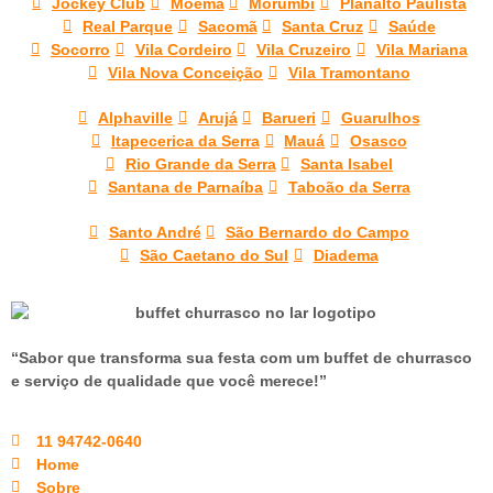
Jockey Club
Moema
Morumbi
Planalto Paulista
Real Parque
Sacomã
Santa Cruz
Saúde
Socorro
Vila Cordeiro
Vila Cruzeiro
Vila Mariana
Vila Nova Conceição
Vila Tramontano
Alphaville
Arujá
Barueri
Guarulhos
Itapecerica da Serra
Mauá
Osasco
Rio Grande da Serra
Santa Isabel
Santana de Parnaíba
Taboão da Serra
Santo André
São Bernardo do Campo
São Caetano do Sul
Diadema
“Sabor que transforma sua festa com um buffet de churrasco
e serviço de qualidade que você merece!”
11 94742-0640
Home
Sobre