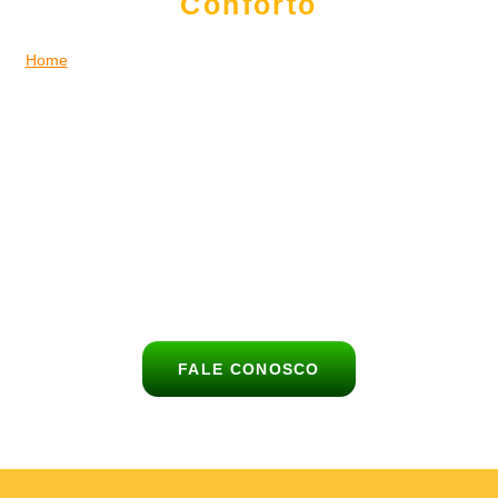
Conforto
Home
|
Buffet de Churrasco para Casamento em São Bernardo
do Campo
Celebre o dia mais especial da sua vida com um serviço de
buffet de churrasco completo, saboroso e elegante em São
Bernardo do Campo.
O
Buffet Churrasco no Lar
leva até o seu celebração uma
experiência gastronômica única, com carnes nobres,
acompanhamentos deliciosos e atendimento de alto nível para
encantar todos os convidados em São Bernardo do Campo.
FALE CONOSCO