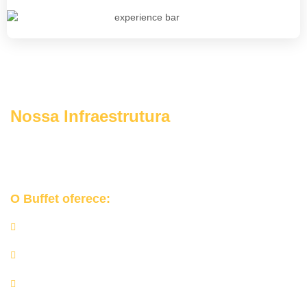
Nossa Infraestrutura
Garantimos uma
experiência protegida, planejada e elegante
para o seu grande dia em São Bernardo do Campo.
O Buffet oferece:
Churrasqueiras e equipamentos profissionais;
Rechauds de inox, mesas de apoio e utensílios de alta
qualidade;
Equipe completa de churrasqueiros e auxiliares;
Rigor nos protocolos de higiene e manipulação de