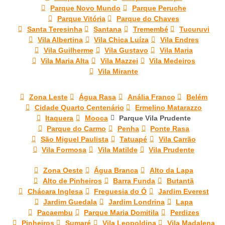
Parque Novo Mundo
Parque Peruche
Parque Vitória
Parque do Chaves
Santa Teresinha
Santana
Tremembé
Tucuruvi
Vila Albertina
Vila Chica Luíza
Vila Endres
Vila Guilherme
Vila Gustavo
Vila Maria
Vila Maria Alta
Vila Mazzei
Vila Medeiros
Vila Mirante
Zona Leste
Água Rasa
Anália Franco
Belém
Cidade Quarto Centenário
Ermelino Matarazzo
Itaquera
Mooca
Parque Vila Prudente
Parque do Carmo
Penha
Ponte Rasa
São Miguel Paulista
Tatuapé
Vila Carrão
Vila Formosa
Vila Matilde
Vila Prudente
Zona Oeste
Água Branca
Alto da Lapa
Alto de Pinheiros
Barra Funda
Butantã
Chácara Inglesa
Freguesia do Ó
Jardim Everest
Jardim Guedala
Jardim Londrina
Lapa
Pacaembu
Parque Maria Domitila
Perdizes
Pinheiros
Sumaré
Vila Leopoldina
Vila Madalena