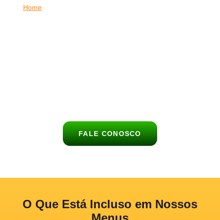
Home
|
Buffet de Churrasco para Casamento no Jardim
Guedala
Celebre o dia mais especial da sua vida com um buffet de
churrasco completo, saboroso e elegante no Jardim Guedala.
O
Buffet Churrasco no Lar
leva até o seu celebração uma
experiência gastronômica única, com carnes nobres,
acompanhamentos deliciosos e atendimento de alto nível para
encantar todos os convidados no Jardim Guedala.
FALE CONOSCO
O Que Está Incluso em Nossos
Menus