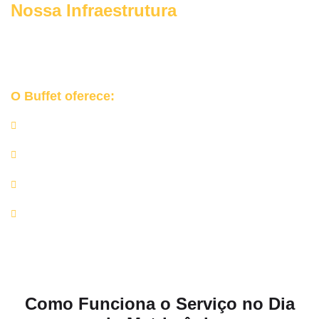
Nossa Infraestrutura
Garantimos uma
ocasião tranquila, estruturada e refinada
para o seu grande dia no Jardim Guedala.
O Buffet oferece:
Churrasqueiras e equipamentos profissionais;
Rechauds de inox, mesas de apoio e utensílios de alta
qualidade;
Equipe completa de churrasqueiros e auxiliares;
Rigor nos protocolos de higiene e manipulação de
alimentos.
Como Funciona o Serviço no Dia