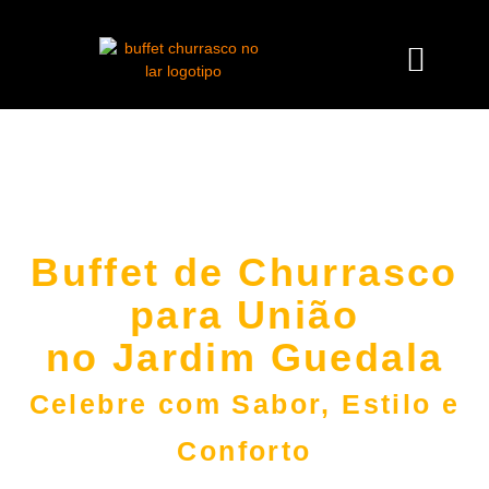
Buffet de Churrasco
para União
no Jardim Guedala
Celebre com Sabor, Estilo e
Conforto