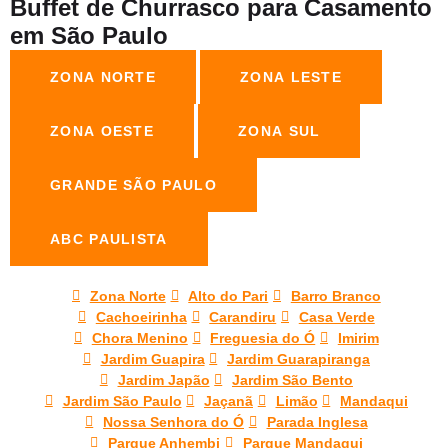
Buffet de Churrasco para Casamento
em São Paulo
ZONA NORTE
ZONA LESTE
ZONA OESTE
ZONA SUL
GRANDE SÃO PAULO
ABC PAULISTA
Zona Norte
Alto do Pari
Barro Branco
Cachoeirinha
Carandiru
Casa Verde
Chora Menino
Freguesia do Ó
Imirim
Jardim Guapira
Jardim Guarapiranga
Jardim Japão
Jardim São Bento
Jardim São Paulo
Jaçanã
Limão
Mandaqui
Nossa Senhora do Ó
Parada Inglesa
Parque Anhembi
Parque Mandaqui