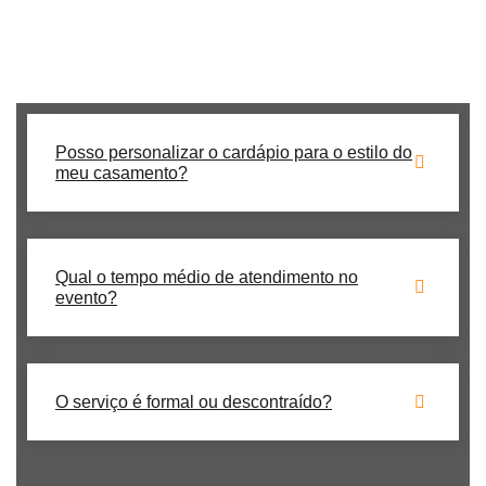
Procurando um buffet de churrasco para casamento **no
Jardim Guedala**? Nós temos a solução perfeita para seu
evento!
Posso personalizar o cardápio para o estilo do
meu casamento?
Qual o tempo médio de atendimento no
evento?
O serviço é formal ou descontraído?