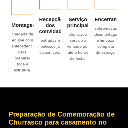
Recepção
Serviço
Encerrament
Montagem
dos
principal
sobremesas,
convidados
chegada da
churrasco
desmontagem
equipe com
entradas e
servido à
e limpeza
antecedência
petiscos já
vontade por
completa
para
disponíveis.
até 5 horas
do espaço.
preparar
de festa.
toda a
estrutura.
Preparação de Comemoração de
Churrasco para casamento
no