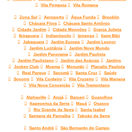
Vila Pompeia
Vila Romana
Zona Sul
Aeroporto
Água Funda
Brooklin
Chácara Flora
Chácara Santo Antônio
Cidade Jardim
Cidade Monções
Granja Julieta
Ibirapuera
Indianópolis
Ipiranga
Itaim Bibi
Jabaquara
Jardim Europa
Jardim Leonor
Jardim Luzitânia
Jardim Novo Mundo
Jardim Panorama
Jardim Paulista
Jardim Paulistano
Jardim das Acácias
Jardins
Jockey Club
Moema
Morumbi
Planalto Paulista
Real Parque
Sacomã
Santa Cruz
Saúde
Socorro
Vila Cordeiro
Vila Cruzeiro
Vila Mariana
Vila Nova Conceição
Vila Tramontano
Alphaville
Arujá
Barueri
Guarulhos
Itapecerica da Serra
Mauá
Osasco
Rio Grande da Serra
Santa Isabel
Santana de Parnaíba
Taboão da Serra
Santo André
São Bernardo do Campo