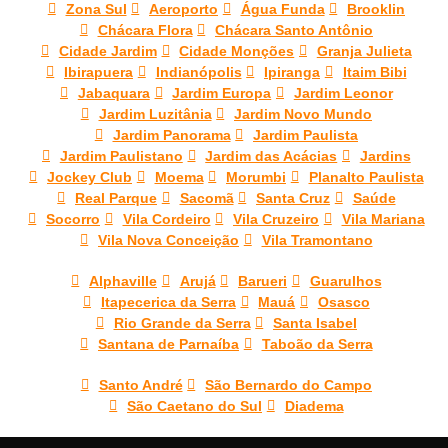
Zona Sul
Aeroporto
Água Funda
Brooklin
Chácara Flora
Chácara Santo Antônio
Cidade Jardim
Cidade Monções
Granja Julieta
Ibirapuera
Indianópolis
Ipiranga
Itaim Bibi
Jabaquara
Jardim Europa
Jardim Leonor
Jardim Luzitânia
Jardim Novo Mundo
Jardim Panorama
Jardim Paulista
Jardim Paulistano
Jardim das Acácias
Jardins
Jockey Club
Moema
Morumbi
Planalto Paulista
Real Parque
Sacomã
Santa Cruz
Saúde
Socorro
Vila Cordeiro
Vila Cruzeiro
Vila Mariana
Vila Nova Conceição
Vila Tramontano
Alphaville
Arujá
Barueri
Guarulhos
Itapecerica da Serra
Mauá
Osasco
Rio Grande da Serra
Santa Isabel
Santana de Parnaíba
Taboão da Serra
Santo André
São Bernardo do Campo
São Caetano do Sul
Diadema