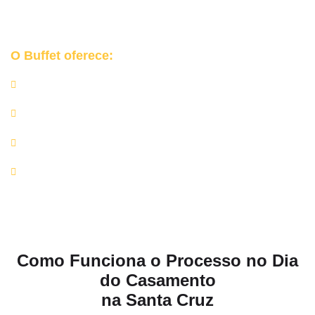
Garantimos uma
festa protegida, organizada e distinta
para o
seu grande dia na Santa Cruz.
O Buffet oferece:
Churrasqueiras e equipamentos profissionais;
Rechauds de inox, mesas de apoio e utensílios de alta
qualidade;
Equipe completa de churrasqueiros e auxiliares;
Rigor nos protocolos de higiene e manipulação de
alimentos.
Como Funciona o Processo no Dia
do Casamento
na Santa Cruz