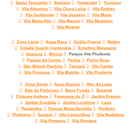
Santa Teresinha
Santana
Tremembé
Tucuruvi
Vila Albertina
Vila Chica Luíza
Vila Endres
Vila Guilherme
Vila Gustavo
Vila Maria
Vila Maria Alta
Vila Mazzei
Vila Medeiros
Vila Mirante
Zona Leste
Água Rasa
Anália Franco
Belém
Cidade Quarto Centenário
Ermelino Matarazzo
Itaquera
Mooca
Parque Vila Prudente
Parque do Carmo
Penha
Ponte Rasa
São Miguel Paulista
Tatuapé
Vila Carrão
Vila Formosa
Vila Matilde
Vila Prudente
Zona Oeste
Água Branca
Alto da Lapa
Alto de Pinheiros
Barra Funda
Butantã
Chácara Inglesa
Freguesia do Ó
Jardim Everest
Jardim Guedala
Jardim Londrina
Lapa
Pacaembu
Parque Maria Domitila
Perdizes
Pinheiros
Sumaré
Vila Leopoldina
Vila Madalena
Vila Pompeia
Vila Romana