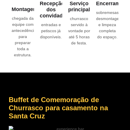
Recepção
Serviço
Encerrament
Montagem
dos
principal
sobremesas,
convidados
chegada da
churrasco
desmontagem
equipe com
entradas e
servido à
e limpeza
antecedência
petiscos já
vontade por
completa
para
disponíveis.
até 5 horas
do espaço.
preparar
de festa.
toda a
estrutura.
Buffet de Comemoração de
Churrasco para casamento
na
Santa Cruz