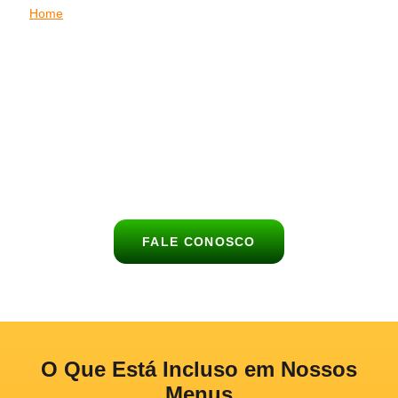
Home
|
Buffet de Churrasco para Casamento na Santa Cruz
Celebre o dia mais especial da sua vida com um serviço de
buffet de churrasco completo, saboroso e elegante na Santa
Cruz.
O
Buffet Churrasco no Lar
leva até o seu celebração uma
experiência gastronômica única, com carnes nobres,
acompanhamentos deliciosos e atendimento de alto nível para
encantar todos os convidados na Santa Cruz.
FALE CONOSCO
O Que Está Incluso em Nossos
Menus