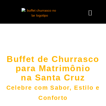
Buffet de Churrasco
para Matrimônio
na Santa Cruz
Celebre com Sabor, Estilo e
Conforto