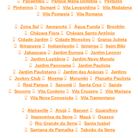
Pacaembu
Parque Maria Domitila
Perdizes
Pinheiros
Sumaré
Vila Leopoldina
Vila Madalena
Vila Pompeia
Vila Romana
Zona Sul
Aeroporto
Água Funda
Brooklin
Chácara Flora
Chácara Santo Antônio
Cidade Jardim
Cidade Monções
Granja Julieta
Ibirapuera
Indianópolis
Ipiranga
Itaim Bibi
Jabaquara
Jardim Europa
Jardim Leonor
Jardim Luzitânia
Jardim Novo Mundo
Jardim Panorama
Jardim Paulista
Jardim Paulistano
Jardim das Acácias
Jardins
Jockey Club
Moema
Morumbi
Planalto Paulista
Real Parque
Sacomã
Santa Cruz
Saúde
Socorro
Vila Cordeiro
Vila Cruzeiro
Vila Mariana
Vila Nova Conceição
Vila Tramontano
Alphaville
Arujá
Barueri
Guarulhos
Itapecerica da Serra
Mauá
Osasco
Rio Grande da Serra
Santa Isabel
Santana de Parnaíba
Taboão da Serra