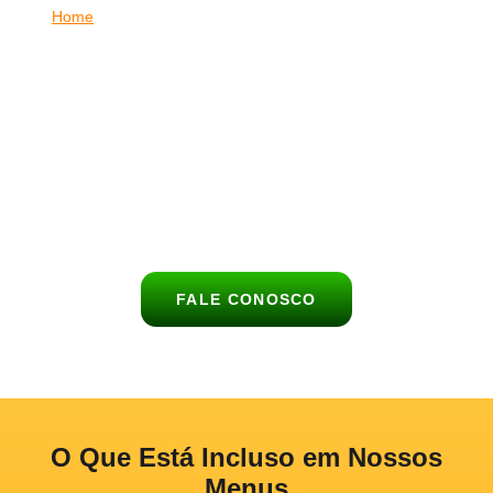
Home
|
Buffet de Churrasco para Casamento no Jardim
Londrina
Celebre o dia mais especial da sua vida com um empresa de
churrasco completo, saboroso e elegante no Jardim Londrina.
O
Buffet Churrasco no Lar
leva até o seu matrimônio uma
experiência gastronômica única, com carnes nobres,
acompanhamentos deliciosos e atendimento de alto nível para
encantar todos os convidados no Jardim Londrina.
FALE CONOSCO
O Que Está Incluso em Nossos
Menus