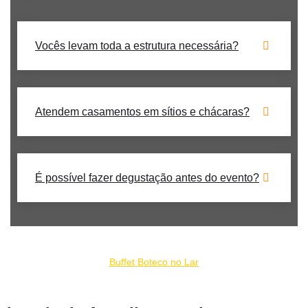
Vocês levam toda a estrutura necessária?
Atendem casamentos em sítios e chácaras?
É possível fazer degustação antes do evento?
Nosso serviço de buffet de churrrasco para casamento no Jardim
Londrina faz parte do rede de serviços:
Buffet Boteco no Lar