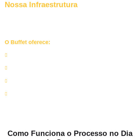
Nossa Infraestrutura
Garantimos uma
ocasião cuidada, planejada e sofisticada
para o seu grande dia no Jardim Londrina.
O Buffet oferece:
Churrasqueiras e equipamentos profissionais;
Rechauds de inox, mesas de apoio e utensílios de alta
qualidade;
Equipe completa de churrasqueiros e auxiliares;
Rigor nos protocolos de higiene e manipulação de
alimentos.
Como Funciona o Processo no Dia