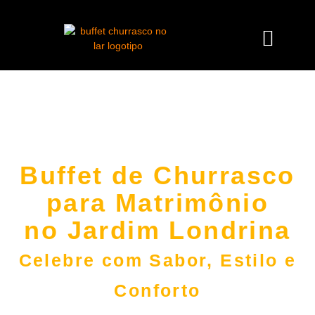
Buffet de Churrasco
para Matrimônio
no Jardim Londrina
Celebre com Sabor, Estilo e
Conforto