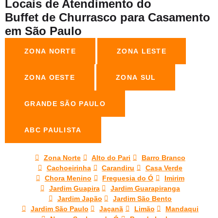
Locais de Atendimento do
Buffet de Churrasco para Casamento
em São Paulo
ZONA NORTE
ZONA LESTE
ZONA OESTE
ZONA SUL
GRANDE SÃO PAULO
ABC PAULISTA
Zona Norte
Alto do Pari
Barro Branco
Cachoeirinha
Carandiru
Casa Verde
Chora Menino
Freguesia do Ó
Imirim
Jardim Guapira
Jardim Guarapiranga
Jardim Japão
Jardim São Bento
Jardim São Paulo
Jaçanã
Limão
Mandaqui