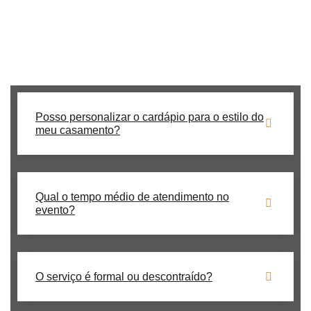
Procurando um buffet de churrasco para casamento **no
Jardim Londrina**? Nós temos a solução perfeita para seu
evento!
Posso personalizar o cardápio para o estilo do
meu casamento?
Qual o tempo médio de atendimento no
evento?
O serviço é formal ou descontraído?