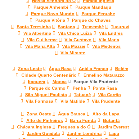
Nossa Senhora do Ó
Parada Inglesa
Parque Anhembi
Parque Mandaqui
Parque Novo Mundo
Parque Peruche
Parque Vitória
Parque do Chaves
Santa Teresinha
Santana
Tremembé
Tucuruvi
Vila Albertina
Vila Chica Luíza
Vila Endres
Vila Guilherme
Vila Gustavo
Vila Maria
Vila Maria Alta
Vila Mazzei
Vila Medeiros
Vila Mirante
Zona Leste
Água Rasa
Anália Franco
Belém
Cidade Quarto Centenário
Ermelino Matarazzo
Itaquera
Mooca
Parque Vila Prudente
Parque do Carmo
Penha
Ponte Rasa
São Miguel Paulista
Tatuapé
Vila Carrão
Vila Formosa
Vila Matilde
Vila Prudente
Zona Oeste
Água Branca
Alto da Lapa
Alto de Pinheiros
Barra Funda
Butantã
Chácara Inglesa
Freguesia do Ó
Jardim Everest
Jardim Guedala
Jardim Londrina
Lapa