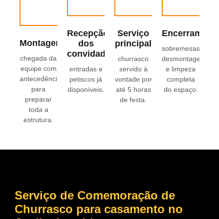
Recepção
Serviço
Encerrament
Montagem
dos
principal
sobremesas,
convidados
chegada da
churrasco
desmontagem
equipe com
entradas e
servido à
e limpeza
antecedência
petiscos já
vontade por
completa
para
disponíveis.
até 5 horas
do espaço.
preparar
de festa.
toda a
estrutura.
Serviço de Comemoração de
Churrasco para casamento
no