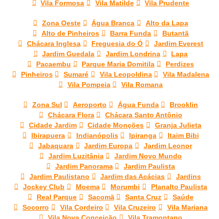
Vila Formosa
Vila Matilde
Vila Prudente
Zona Oeste
Água Branca
Alto da Lapa
Alto de Pinheiros
Barra Funda
Butantã
Chácara Inglesa
Freguesia do Ó
Jardim Everest
Jardim Guedala
Jardim Londrina
Lapa
Pacaembu
Parque Maria Domitila
Perdizes
Pinheiros
Sumaré
Vila Leopoldina
Vila Madalena
Vila Pompeia
Vila Romana
Zona Sul
Aeroporto
Água Funda
Brooklin
Chácara Flora
Chácara Santo Antônio
Cidade Jardim
Cidade Monções
Granja Julieta
Ibirapuera
Indianópolis
Ipiranga
Itaim Bibi
Jabaquara
Jardim Europa
Jardim Leonor
Jardim Luzitânia
Jardim Novo Mundo
Jardim Panorama
Jardim Paulista
Jardim Paulistano
Jardim das Acácias
Jardins
Jockey Club
Moema
Morumbi
Planalto Paulista
Real Parque
Sacomã
Santa Cruz
Saúde
Socorro
Vila Cordeiro
Vila Cruzeiro
Vila Mariana
Vila Nova Conceição
Vila Tramontano