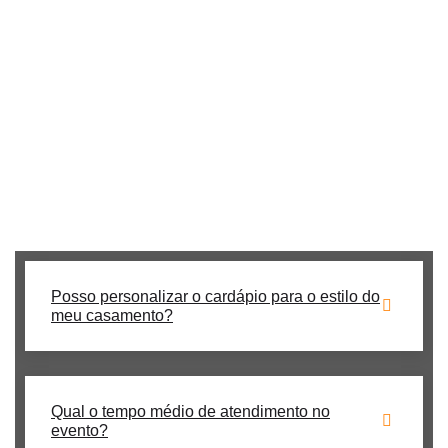
Confira abaixo as dúvidas mais comuns sobre o
funcionamento do nosso
proposta de churrasco em domicílio.
Se ainda tiver perguntas, nossa equipe está pronta para te
atender pelo WhatsApp ou formulário!
Procurando um buffet de churrasco para casamento **na
Nossa Senhora do Ó**? Nós temos a solução perfeita para
seu evento!
Posso personalizar o cardápio para o estilo do
meu casamento?
Qual o tempo médio de atendimento no
evento?