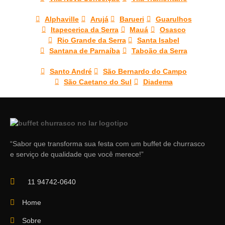
Alphaville
Arujá
Barueri
Guarulhos
Itapecerica da Serra
Mauá
Osasco
Rio Grande da Serra
Santa Isabel
Santana de Parnaíba
Taboão da Serra
Santo André
São Bernardo do Campo
São Caetano do Sul
Diadema
“Sabor que transforma sua festa com um buffet de churrasco
e serviço de qualidade que você merece!”
11 94742-0640
Home
Sobre