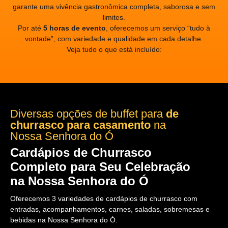
garante uma vivência gastronômica completa, saborosa e sem
limites.
Por até
5 horas de evento
, oferecemos um serviço “tudo à
vontade”, com variedade e qualidade em cada detalhe.
Veja tudo o que está incluído:
Diversas opções de buffet para
de
churrasco para casamento
na
Nossa Senhora do Ó
Cardápios de Churrasco
Completo para Seu Celebração
na Nossa Senhora do Ó
Oferecemos 3 variedades de cardápios de churrasco com
entradas, acompanhamentos, carnes, saladas, sobremesas e
bebidas na Nossa Senhora do Ó.