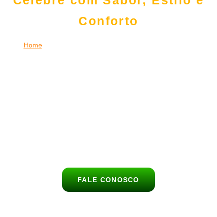
Celebre com Sabor, Estilo e
Conforto
Home
|
Buffet de Churrasco para Casamento na Nossa
Senhora do Ó
Celebre o dia mais especial da sua vida com um evento de
churrasco completo, saboroso e elegante na Nossa Senhora do
Ó.
O
Buffet Churrasco no Lar
leva até o seu união uma
experiência gastronômica única, com carnes nobres,
acompanhamentos deliciosos e atendimento de alto nível para
encantar todos os convidados na Nossa Senhora do Ó.
FALE CONOSCO