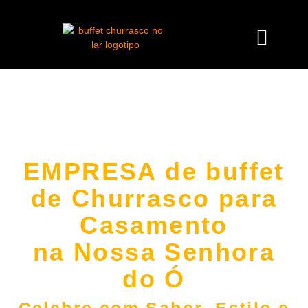
EMPRESA de buffet
de Churrasco para
Casamento
na Nossa Senhora
do Ó