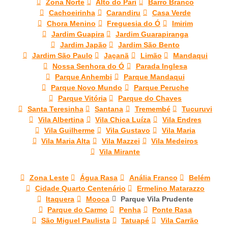
Zona Norte
Alto do Pari
Barro Branco
Cachoeirinha
Carandiru
Casa Verde
Chora Menino
Freguesia do Ó
Imirim
Jardim Guapira
Jardim Guarapiranga
Jardim Japão
Jardim São Bento
Jardim São Paulo
Jaçanã
Limão
Mandaqui
Nossa Senhora do Ó
Parada Inglesa
Parque Anhembi
Parque Mandaqui
Parque Novo Mundo
Parque Peruche
Parque Vitória
Parque do Chaves
Santa Teresinha
Santana
Tremembé
Tucuruvi
Vila Albertina
Vila Chica Luíza
Vila Endres
Vila Guilherme
Vila Gustavo
Vila Maria
Vila Maria Alta
Vila Mazzei
Vila Medeiros
Vila Mirante
Zona Leste
Água Rasa
Anália Franco
Belém
Cidade Quarto Centenário
Ermelino Matarazzo
Itaquera
Mooca
Parque Vila Prudente
Parque do Carmo
Penha
Ponte Rasa
São Miguel Paulista
Tatuapé
Vila Carrão