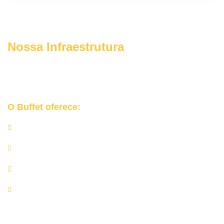
Nossa Infraestrutura
Garantimos uma
experiência segura, coordenada e elegante
para o seu grande dia na Nossa Senhora do Ó.
O Buffet oferece:
Churrasqueiras e equipamentos profissionais;
Rechauds de inox, mesas de apoio e utensílios de alta
qualidade;
Equipe completa de churrasqueiros e auxiliares;
Rigor nos protocolos de higiene e manipulação de
alimentos.