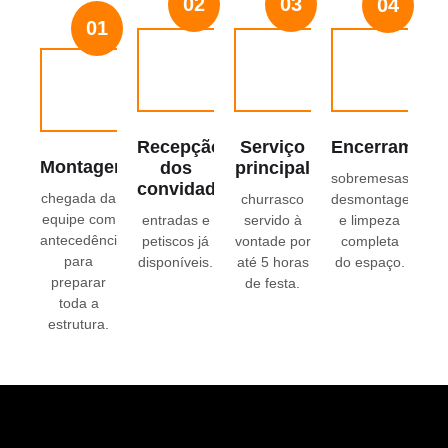
02
03
04
01
Recepção
Serviço
Encerrament
Montagem
dos
principal
sobremesas,
convidados
chegada da
churrasco
desmontagem
equipe com
entradas e
servido à
e limpeza
antecedência
petiscos já
vontade por
completa
para
disponíveis.
até 5 horas
do espaço.
preparar
de festa.
toda a
estrutura.