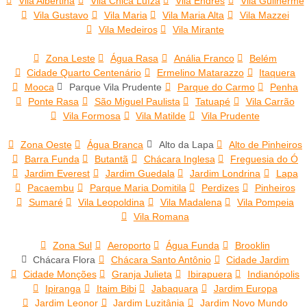
Vila Albertina
Vila Chica Luíza
Vila Endres
Vila Guilherme
Vila Gustavo
Vila Maria
Vila Maria Alta
Vila Mazzei
Vila Medeiros
Vila Mirante
Zona Leste
Água Rasa
Anália Franco
Belém
Cidade Quarto Centenário
Ermelino Matarazzo
Itaquera
Mooca
Parque Vila Prudente
Parque do Carmo
Penha
Ponte Rasa
São Miguel Paulista
Tatuapé
Vila Carrão
Vila Formosa
Vila Matilde
Vila Prudente
Zona Oeste
Água Branca
Alto da Lapa
Alto de Pinheiros
Barra Funda
Butantã
Chácara Inglesa
Freguesia do Ó
Jardim Everest
Jardim Guedala
Jardim Londrina
Lapa
Pacaembu
Parque Maria Domitila
Perdizes
Pinheiros
Sumaré
Vila Leopoldina
Vila Madalena
Vila Pompeia
Vila Romana
Zona Sul
Aeroporto
Água Funda
Brooklin
Chácara Flora
Chácara Santo Antônio
Cidade Jardim
Cidade Monções
Granja Julieta
Ibirapuera
Indianópolis
Ipiranga
Itaim Bibi
Jabaquara
Jardim Europa
Jardim Leonor
Jardim Luzitânia
Jardim Novo Mundo