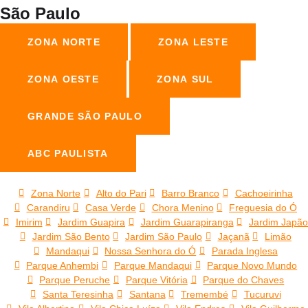
São Paulo
ZONA NORTE
ZONA LESTE
ZONA OESTE
ZONA SUL
GRANDE SÃO PAULO
ABC PAULISTA
Zona Norte
Alto do Pari
Barro Branco
Cachoeirinha
Carandiru
Casa Verde
Chora Menino
Freguesia do Ó
Imirim
Jardim Guapira
Jardim Guarapiranga
Jardim Japão
Jardim São Bento
Jardim São Paulo
Jaçanã
Limão
Mandaqui
Nossa Senhora do Ó
Parada Inglesa
Parque Anhembi
Parque Mandaqui
Parque Novo Mundo
Parque Peruche
Parque Vitória
Parque do Chaves
Santa Teresinha
Santana
Tremembé
Tucuruvi