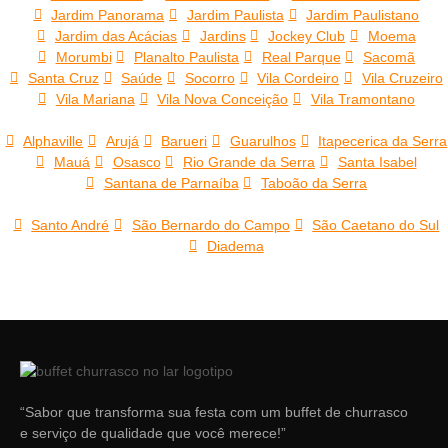
Jardim Panorama
Jardim Paulista
Jardim Paulistano
Jardim das Acácias
Jardins
Jockey Club
Moema
Morumbi
Planalto Paulista
Real Parque
Sacomã
Santa Cruz
Saúde
Socorro
Vila Cordeiro
Vila Cruzeiro
Vila Mariana
Vila Nova Conceição
Vila Tramontano
Alphaville
Arujá
Barueri
Guarulhos
Itapecerica da Serra
Mauá
Osasco
Rio Grande da Serra
Santa Isabel
Santana de Parnaíba
Taboão da Serra
Santo André
São Bernardo do Campo
São Caetano do Sul
Diadema
“Sabor que transforma sua festa com um buffet de churrasco
e serviço de qualidade que você merece!”