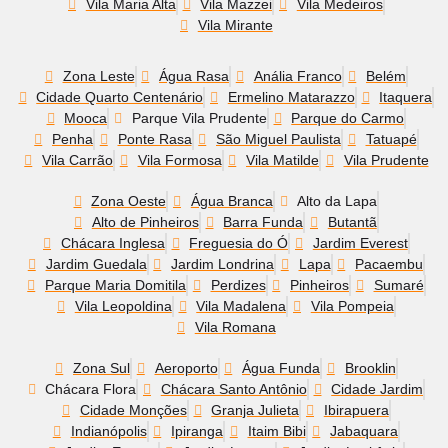
Vila Maria Alta
Vila Mazzei
Vila Medeiros
Vila Mirante
Zona Leste
Água Rasa
Anália Franco
Belém
Cidade Quarto Centenário
Ermelino Matarazzo
Itaquera
Mooca
Parque Vila Prudente
Parque do Carmo
Penha
Ponte Rasa
São Miguel Paulista
Tatuapé
Vila Carrão
Vila Formosa
Vila Matilde
Vila Prudente
Zona Oeste
Água Branca
Alto da Lapa
Alto de Pinheiros
Barra Funda
Butantã
Chácara Inglesa
Freguesia do Ó
Jardim Everest
Jardim Guedala
Jardim Londrina
Lapa
Pacaembu
Parque Maria Domitila
Perdizes
Pinheiros
Sumaré
Vila Leopoldina
Vila Madalena
Vila Pompeia
Vila Romana
Zona Sul
Aeroporto
Água Funda
Brooklin
Chácara Flora
Chácara Santo Antônio
Cidade Jardim
Cidade Monções
Granja Julieta
Ibirapuera
Indianópolis
Ipiranga
Itaim Bibi
Jabaquara