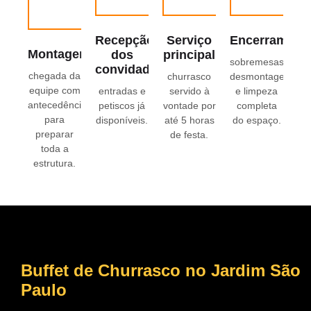
Recepção
Serviço
Encerrament
Montagem
dos
principal
sobremesas,
convidados
chegada da
churrasco
desmontagem
equipe com
entradas e
servido à
e limpeza
antecedência
petiscos já
vontade por
completa
para
disponíveis.
até 5 horas
do espaço.
preparar
de festa.
toda a
estrutura.
Buffet de Churrasco no Jardim São
Paulo