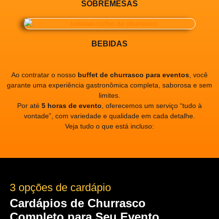
SOBREMESAS
BEBIDAS
Ao contratar o nosso
buffet de churrasco para eventos
, você
garante uma experiência gastronômica completa, saborosa e sem
limites.
Por até
5 horas de evento
, oferecemos um serviço “tudo à
vontade”, com variedade e qualidade em cada detalhe.
Veja tudo o que está incluso:
3 opções de cardápio
Cardápios de Churrasco
Completo para Seu Evento