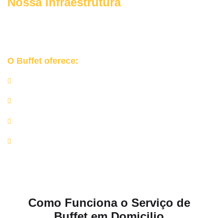
Nossa Infraestrutura
Garantimos uma
experiência segura, organizada e elegante
para o seu grande dia.
O Buffet oferece:
Churrasqueiras e equipamentos profissionais;
Rechauds de inox, mesas de apoio e utensílios de alta
qualidade;
Equipe completa de churrasqueiros e auxiliares;
Rigor nos protocolos de higiene e manipulação de
alimentos.
Como Funciona o Serviço de
Buffet em Domicilio