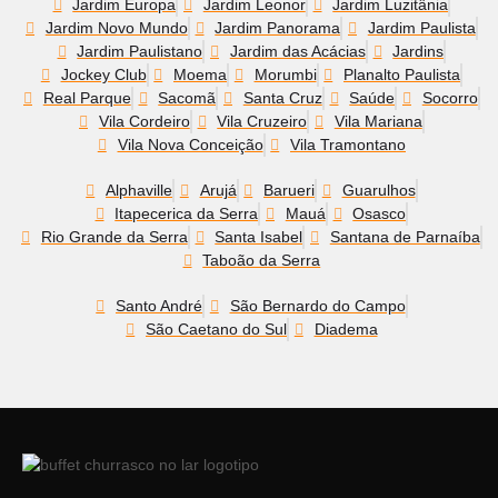
Jardim Europa
Jardim Leonor
Jardim Luzitânia
Jardim Novo Mundo
Jardim Panorama
Jardim Paulista
Jardim Paulistano
Jardim das Acácias
Jardins
Jockey Club
Moema
Morumbi
Planalto Paulista
Real Parque
Sacomã
Santa Cruz
Saúde
Socorro
Vila Cordeiro
Vila Cruzeiro
Vila Mariana
Vila Nova Conceição
Vila Tramontano
Alphaville
Arujá
Barueri
Guarulhos
Itapecerica da Serra
Mauá
Osasco
Rio Grande da Serra
Santa Isabel
Santana de Parnaíba
Taboão da Serra
Santo André
São Bernardo do Campo
São Caetano do Sul
Diadema