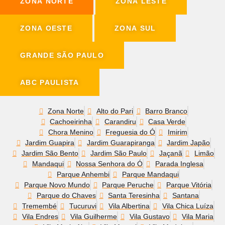
ZONA NORTE
ZONA LESTE
ZONA OESTE
ZONA SUL
GRANDE SÃO PAULO
ABC PAULISTA
Zona Norte
Alto do Pari
Barro Branco
Cachoeirinha
Carandiru
Casa Verde
Chora Menino
Freguesia do Ó
Imirim
Jardim Guapira
Jardim Guarapiranga
Jardim Japão
Jardim São Bento
Jardim São Paulo
Jaçanã
Limão
Mandaqui
Nossa Senhora do Ó
Parada Inglesa
Parque Anhembi
Parque Mandaqui
Parque Novo Mundo
Parque Peruche
Parque Vitória
Parque do Chaves
Santa Teresinha
Santana
Tremembé
Tucuruvi
Vila Albertina
Vila Chica Luíza
Vila Endres
Vila Guilherme
Vila Gustavo
Vila Maria