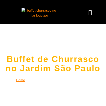
Buffet de Churrasco
no Jardim São Paulo
Home
|
Buffet de Churrasco no Jardim São Paulo
Desfrute da experiência única de um
buffet de churrasco no
Jardim São Paulo
no conforto da sua casa, empresa ou
espaço de eventos. Levamos toda a estrutura necessária,
incluindo churrasqueiros profissionais, carnes nobres,