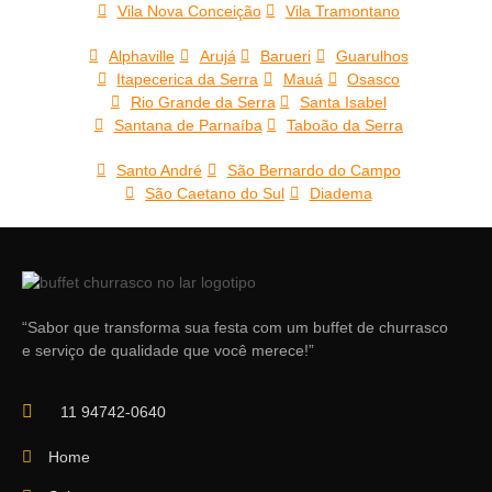
Vila Nova Conceição
Vila Tramontano
Alphaville
Arujá
Barueri
Guarulhos
Itapecerica da Serra
Mauá
Osasco
Rio Grande da Serra
Santa Isabel
Santana de Parnaíba
Taboão da Serra
Santo André
São Bernardo do Campo
São Caetano do Sul
Diadema
“Sabor que transforma sua festa com um buffet de churrasco
e serviço de qualidade que você merece!”
11 94742-0640
Home