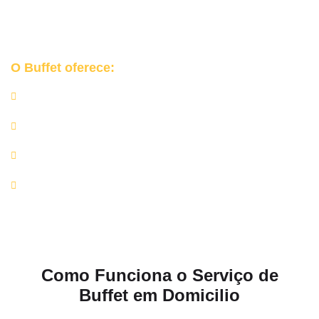
Garantimos uma
experiência segura, organizada e elegante
para o seu grande dia.
O Buffet oferece:
Churrasqueiras e equipamentos profissionais;
Rechauds de inox, mesas de apoio e utensílios de alta
qualidade;
Equipe completa de churrasqueiros e auxiliares;
Rigor nos protocolos de higiene e manipulação de
alimentos.
Como Funciona o Serviço de
Buffet em Domicilio