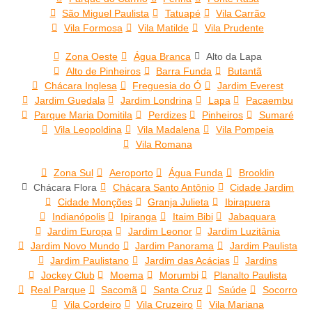
São Miguel Paulista
Tatuapé
Vila Carrão
Vila Formosa
Vila Matilde
Vila Prudente
Zona Oeste
Água Branca
Alto da Lapa
Alto de Pinheiros
Barra Funda
Butantã
Chácara Inglesa
Freguesia do Ó
Jardim Everest
Jardim Guedala
Jardim Londrina
Lapa
Pacaembu
Parque Maria Domitila
Perdizes
Pinheiros
Sumaré
Vila Leopoldina
Vila Madalena
Vila Pompeia
Vila Romana
Zona Sul
Aeroporto
Água Funda
Brooklin
Chácara Flora
Chácara Santo Antônio
Cidade Jardim
Cidade Monções
Granja Julieta
Ibirapuera
Indianópolis
Ipiranga
Itaim Bibi
Jabaquara
Jardim Europa
Jardim Leonor
Jardim Luzitânia
Jardim Novo Mundo
Jardim Panorama
Jardim Paulista
Jardim Paulistano
Jardim das Acácias
Jardins
Jockey Club
Moema
Morumbi
Planalto Paulista
Real Parque
Sacomã
Santa Cruz
Saúde
Socorro
Vila Cordeiro
Vila Cruzeiro
Vila Mariana