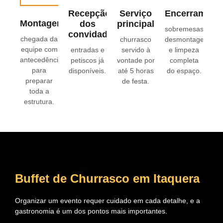
Recepção
Serviço
Encerrament
Montagem
dos
principal
sobremesas,
convidados
chegada da
churrasco
desmontagem
equipe com
entradas e
servido à
e limpeza
antecedência
petiscos já
vontade por
completa
para
disponíveis.
até 5 horas
do espaço.
preparar
de festa.
toda a
estrutura.
Buffet de Churrasco em Itaquera
Organizar um evento requer cuidado em cada detalhe, e a
gastronomia é um dos pontos mais importantes.