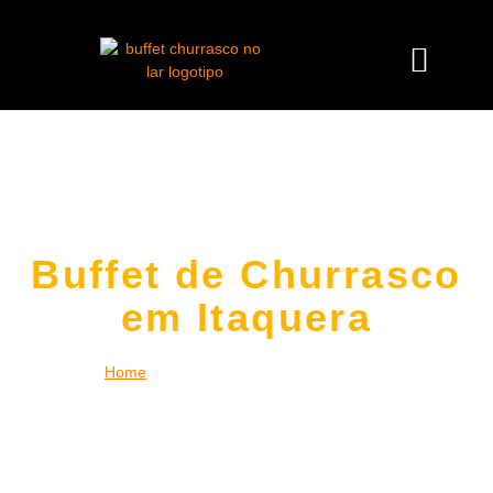
Buffet de Churrasco
em Itaquera
Home
|
Buffet de Churrasco em Itaquera
Desfrute da experiência única de um
buffet de churrasco em
Itaquera
no conforto da sua casa, empresa ou espaço de
eventos. Levamos toda a estrutura necessária, incluindo
churrasqueiros profissionais, carnes nobres,