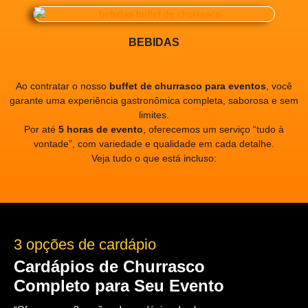
BEBIDAS
Ao contratar o nosso
buffet de churrasco para eventos
, você
garante uma experiência gastronômica completa, saborosa e sem
limites.
Por até
5 horas de evento
, oferecemos um serviço “tudo à
vontade”, com variedade e qualidade em cada detalhe.
Veja tudo o que está incluso:
3 opções de cardápio
Cardápios de Churrasco
Completo para Seu Evento