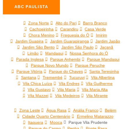
ABC PAULISTA
Zona Norte
Alto do Pari
Barro Branco
Cachoeirinha
Carandiru
Casa Verde
Chora Menino
Freguesia do Ó
Imirim
Jardim Guapira
Jardim Guarapiranga
Jardim Japão
Jardim São Bento
Jardim São Paulo
Jaçanã
Limão
Mandaqui
Nossa Senhora do Ó
Parada Inglesa
Parque Anhembi
Parque Mandaqui
Parque Novo Mundo
Parque Peruche
Parque Vitória
Parque do Chaves
Santa Teresinha
Santana
Tremembé
Tucuruvi
Vila Albertina
Vila Chica Luíza
Vila Endres
Vila Guilherme
Vila Gustavo
Vila Maria
Vila Maria Alta
Vila Mazzei
Vila Medeiros
Vila Mirante
Zona Leste
Água Rasa
Anália Franco
Belém
Cidade Quarto Centenário
Ermelino Matarazzo
Itaquera
Mooca
Parque Vila Prudente
Parque do Carmo
Penha
Ponte Rasa