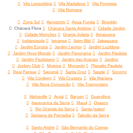
Vila Leopoldina
Vila Madalena
Vila Pompeia
Vila Romana
Zona Sul
Aeroporto
Água Funda
Brooklin
Chácara Flora
Chácara Santo Antônio
Cidade Jardim
Cidade Monções
Granja Julieta
Ibirapuera
Indianópolis
Ipiranga
Itaim Bibi
Jabaquara
Jardim Europa
Jardim Leonor
Jardim Luzitânia
Jardim Novo Mundo
Jardim Panorama
Jardim Paulista
Jardim Paulistano
Jardim das Acácias
Jardins
Jockey Club
Moema
Morumbi
Planalto Paulista
Real Parque
Sacomã
Santa Cruz
Saúde
Socorro
Vila Cordeiro
Vila Cruzeiro
Vila Mariana
Vila Nova Conceição
Vila Tramontano
Alphaville
Arujá
Barueri
Guarulhos
Itapecerica da Serra
Mauá
Osasco
Rio Grande da Serra
Santa Isabel
Santana de Parnaíba
Taboão da Serra
Santo André
São Bernardo do Campo