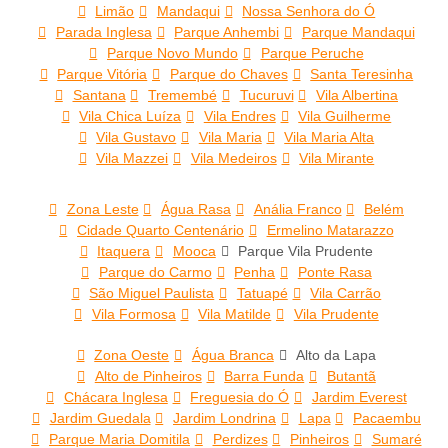
Limão
Mandaqui
Nossa Senhora do Ó
Parada Inglesa
Parque Anhembi
Parque Mandaqui
Parque Novo Mundo
Parque Peruche
Parque Vitória
Parque do Chaves
Santa Teresinha
Santana
Tremembé
Tucuruvi
Vila Albertina
Vila Chica Luíza
Vila Endres
Vila Guilherme
Vila Gustavo
Vila Maria
Vila Maria Alta
Vila Mazzei
Vila Medeiros
Vila Mirante
Zona Leste
Água Rasa
Anália Franco
Belém
Cidade Quarto Centenário
Ermelino Matarazzo
Itaquera
Mooca
Parque Vila Prudente
Parque do Carmo
Penha
Ponte Rasa
São Miguel Paulista
Tatuapé
Vila Carrão
Vila Formosa
Vila Matilde
Vila Prudente
Zona Oeste
Água Branca
Alto da Lapa
Alto de Pinheiros
Barra Funda
Butantã
Chácara Inglesa
Freguesia do Ó
Jardim Everest
Jardim Guedala
Jardim Londrina
Lapa
Pacaembu
Parque Maria Domitila
Perdizes
Pinheiros
Sumaré