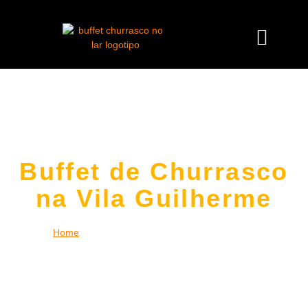
Buffet de Churrasco
na Vila Guilherme
Home
|
Buffet de Churrasco na Vila Guilherme
Desfrute da experiência única de um
buffet de churrasco na
Vila Guilherme
no conforto da sua casa, empresa ou espaço
de eventos. Levamos toda a estrutura necessária, incluindo
churrasqueiros profissionais, carnes nobres,