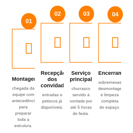
02
03
04
01
Recepção
Serviço
Encerrament
Montagem
dos
principal
sobremesas,
convidados
chegada da
churrasco
desmontagem
equipe com
entradas e
servido à
e limpeza
antecedência
petiscos já
vontade por
completa
para
disponíveis.
até 5 horas
do espaço.
preparar
de festa.
toda a
estrutura.