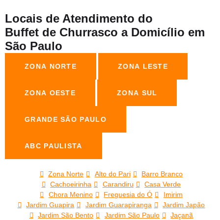
Locais de Atendimento do
Buffet de Churrasco a Domicílio em
São Paulo
ZONA NORTE
ZONA LESTE
ZONA OESTE
ZONA SUL
GRANDE SÃO PAULO
ABC PAULISTA
Zona Norte
Alto do Pari
Barro Branco
Cachoeirinha
Carandiru
Casa Verde
Chora Menino
Freguesia do Ó
Imirim
Jardim Guapira
Jardim Guarapiranga
Jardim Japão
Jardim São Bento
Jardim São Paulo
Jaçanã