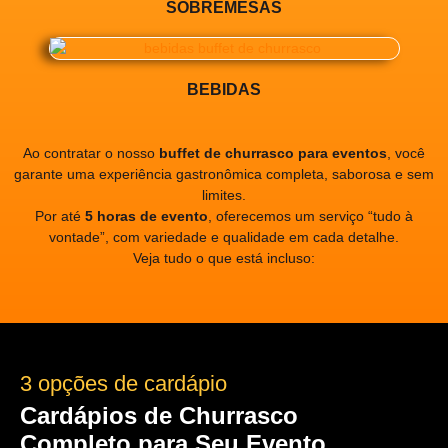
SOBREMESAS
BEBIDAS
Ao contratar o nosso
buffet de churrasco para eventos
, você
garante uma experiência gastronômica completa, saborosa e sem
limites.
Por até
5 horas de evento
, oferecemos um serviço “tudo à
vontade”, com variedade e qualidade em cada detalhe.
Veja tudo o que está incluso:
3 opções de cardápio
Cardápios de Churrasco
Completo para Seu Evento