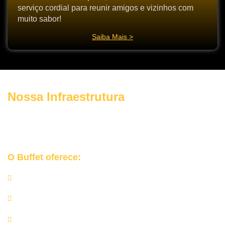
serviço cordial para reunir amigos e vizinhos com
muito sabor!
Saiba Mais >
Nossa Infraestrutura
Garantimos uma
experiência segura, organizada e elegante
para o seu grande dia.
O Buffet oferece:
Churrasqueiras e equipamentos profissionais;
Rechauds de inox, mesas de apoio e utensílios de alta
qualidade;
Equipe completa de churrasqueiros e auxiliares;