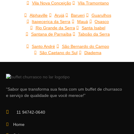
Vila Nova Conceição
Vila Tramontano
Alphaville
Arujá
Barueri
Guarulhos
Itapecerica da Serra
Mauá
Osasco
Rio Grande da Serra
Santa Isabel
Santana de Parnaíba
Taboão da Serra
Santo André
São Bernardo do Campo
São Caetano do Sul
Diadema
“Sabor que transforma sua festa com um buffet de churrasco
e serviço de qualidade que você merece!”
11 94742-0640
Home