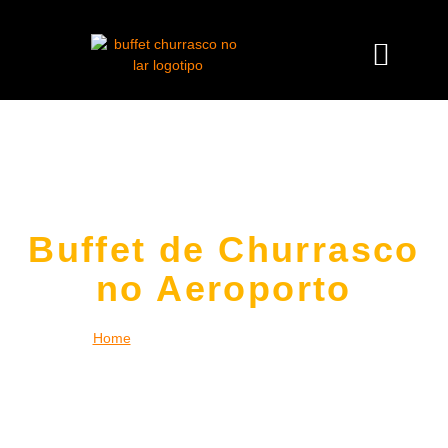
Buffet de Churrasco
no Aeroporto
Home
|
Buffet de Churrasco no Aeroporto
Desfrute da experiência única de um
buffet de churrasco no
Aeroporto
no conforto da sua casa, empresa ou espaço de
eventos. Levamos toda a estrutura necessária, incluindo
churrasqueiros profissionais, carnes nobres,