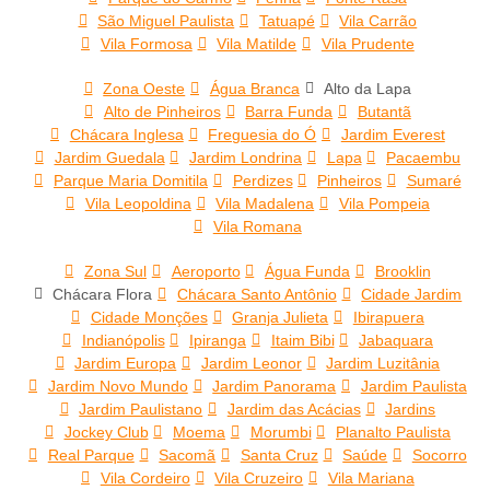
São Miguel Paulista
Tatuapé
Vila Carrão
Vila Formosa
Vila Matilde
Vila Prudente
Zona Oeste
Água Branca
Alto da Lapa
Alto de Pinheiros
Barra Funda
Butantã
Chácara Inglesa
Freguesia do Ó
Jardim Everest
Jardim Guedala
Jardim Londrina
Lapa
Pacaembu
Parque Maria Domitila
Perdizes
Pinheiros
Sumaré
Vila Leopoldina
Vila Madalena
Vila Pompeia
Vila Romana
Zona Sul
Aeroporto
Água Funda
Brooklin
Chácara Flora
Chácara Santo Antônio
Cidade Jardim
Cidade Monções
Granja Julieta
Ibirapuera
Indianópolis
Ipiranga
Itaim Bibi
Jabaquara
Jardim Europa
Jardim Leonor
Jardim Luzitânia
Jardim Novo Mundo
Jardim Panorama
Jardim Paulista
Jardim Paulistano
Jardim das Acácias
Jardins
Jockey Club
Moema
Morumbi
Planalto Paulista
Real Parque
Sacomã
Santa Cruz
Saúde
Socorro
Vila Cordeiro
Vila Cruzeiro
Vila Mariana