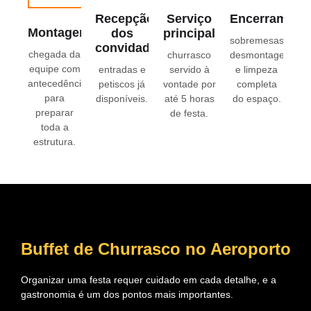
Recepção
Serviço
Encerrament
Montagem
dos
principal
sobremesas,
convidados
chegada da
churrasco
desmontagem
equipe com
entradas e
servido à
e limpeza
antecedência
petiscos já
vontade por
completa
para
disponíveis.
até 5 horas
do espaço.
preparar
de festa.
toda a
estrutura.
Buffet de Churrasco no Aeroporto
Organizar uma festa requer cuidado em cada detalhe, e a
gastronomia é um dos pontos mais importantes.