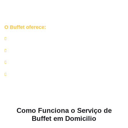
Garantimos uma
experiência segura, organizada e elegante
para o seu grande dia.
O Buffet oferece:
Churrasqueiras e equipamentos profissionais;
Rechauds de inox, mesas de apoio e utensílios de alta
qualidade;
Equipe completa de churrasqueiros e auxiliares;
Rigor nos protocolos de higiene e manipulação de
alimentos.
Como Funciona o Serviço de
Buffet em Domicilio