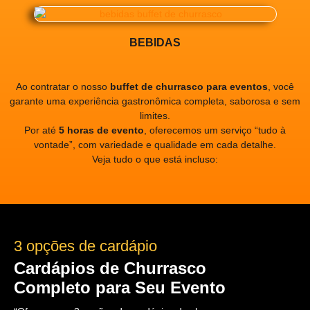
BEBIDAS
Ao contratar o nosso
buffet de churrasco para eventos
, você
garante uma experiência gastronômica completa, saborosa e sem
limites.
Por até
5 horas de evento
, oferecemos um serviço “tudo à
vontade”, com variedade e qualidade em cada detalhe.
Veja tudo o que está incluso:
3 opções de cardápio
Cardápios de Churrasco
Completo para Seu Evento