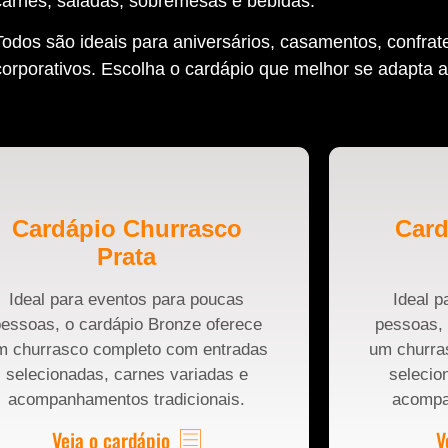
carnes, saladas, sobremesas e bebidas.
Todos são ideais para aniversários, casamentos, confrat
corporativos. Escolha o cardápio que melhor se adapta a
Cardápio Churrasco
Card
Prata
Ideal para eventos para poucas
Ideal p
essoas, o cardápio Bronze oferece
pessoas, 
m churrasco completo com entradas
um churra
selecionadas, carnes variadas e
selecio
acompanhamentos tradicionais.
acompa
Veja o cardápio
V