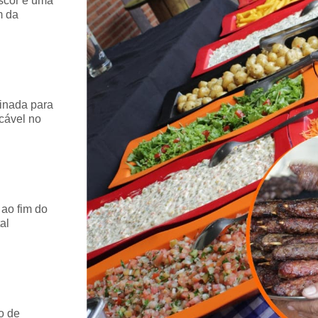
escor e uma
m da
inada para
cável no
 ao fim do
al
o de