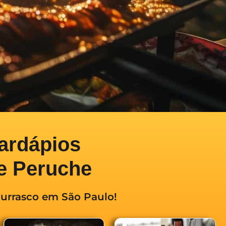
ardápios
e Peruche
hurrasco em São Paulo!