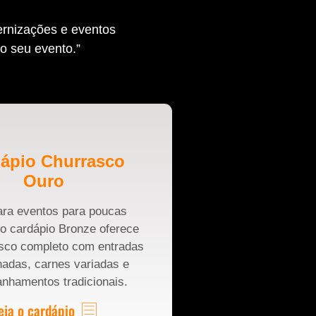
ernizações e eventos
o seu evento.”
ápio Churrasco
Ouro
ara eventos para poucas
o cardápio Bronze oferece
sco completo com entradas
nadas, carnes variadas e
nhamentos tradicionais.
eja o cardápio