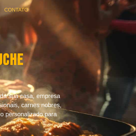
CONTATO
uche
 da sua casa, empresa
sionais, carnes nobres,
o personalizado para