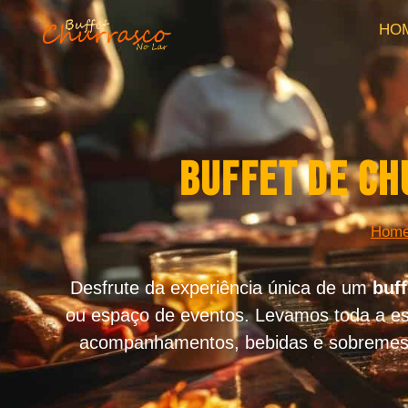
HO
Buffet de C
Hom
Desfrute da experiência única de um
buf
ou espaço de eventos. Levamos toda a estr
acompanhamentos, bebidas e sobremesas