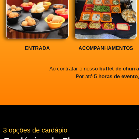
ENTRADA
ACOMPANHAMENTOS
Ao contratar o nosso
buffet de churr
Por até
5 horas de evento
3 opções de cardápio