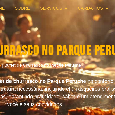
ME
SOBRE
SERVIÇOS
CARDÁPIOS
hurrasco no Parque Per
e
|
Buffet de Churrasco no Parque Peruche
fet de churrasco no Parque Peruche
no conforto
utura necessária, incluindo churrasqueiros profis
, garantindo praticidade, sabor e um atendiment
você e seus convidados.