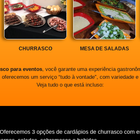
CHURRASCO
MESA DE SALADAS
asco para eventos
, você garante uma experiência gastronôm
, oferecemos um serviço “tudo à vontade”, com variedade e
Veja tudo o que está incluso:
“Oferecemos 3 opções de cardápios de churrasco com 