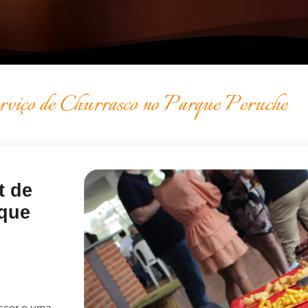
erviço de Churrasco no Parque Peruche
t de
rque