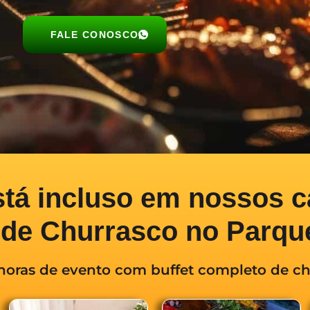
FALE CONOSCO
stá incluso
em nossos c
t de Churrasco no Parqu
horas de evento com buffet completo de c