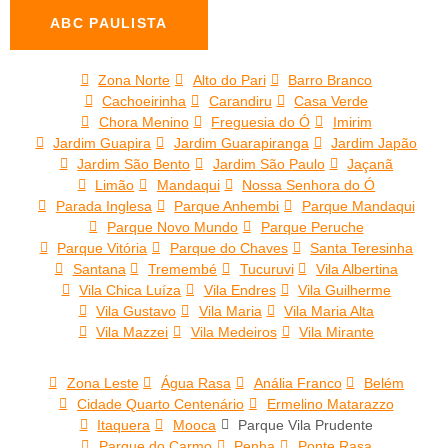
ABC PAULISTA
Zona Norte
Alto do Pari
Barro Branco
Cachoeirinha
Carandiru
Casa Verde
Chora Menino
Freguesia do Ó
Imirim
Jardim Guapira
Jardim Guarapiranga
Jardim Japão
Jardim São Bento
Jardim São Paulo
Jaçanã
Limão
Mandaqui
Nossa Senhora do Ó
Parada Inglesa
Parque Anhembi
Parque Mandaqui
Parque Novo Mundo
Parque Peruche
Parque Vitória
Parque do Chaves
Santa Teresinha
Santana
Tremembé
Tucuruvi
Vila Albertina
Vila Chica Luíza
Vila Endres
Vila Guilherme
Vila Gustavo
Vila Maria
Vila Maria Alta
Vila Mazzei
Vila Medeiros
Vila Mirante
Zona Leste
Água Rasa
Anália Franco
Belém
Cidade Quarto Centenário
Ermelino Matarazzo
Itaquera
Mooca
Parque Vila Prudente
Parque do Carmo
Penha
Ponte Rasa