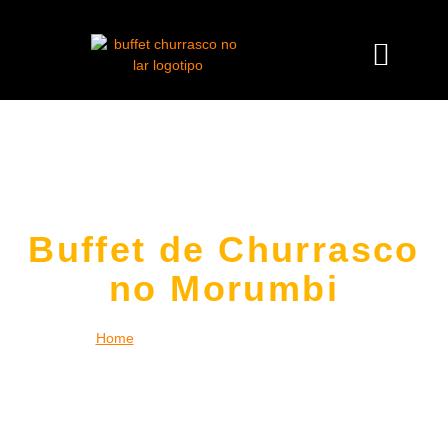
Buffet de Churrasco
no Morumbi
Home
|
Buffet de Churrasco no Morumbi
Desfrute da experiência única de um
buffet de churrasco no
Morumbi
no conforto da sua casa, empresa ou espaço de
eventos. Levamos toda a estrutura necessária, incluindo
churrasqueiros profissionais, carnes nobres,