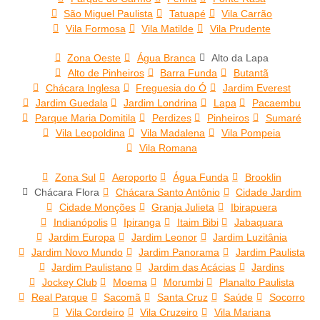
São Miguel Paulista
Tatuapé
Vila Carrão
Vila Formosa
Vila Matilde
Vila Prudente
Zona Oeste
Água Branca
Alto da Lapa
Alto de Pinheiros
Barra Funda
Butantã
Chácara Inglesa
Freguesia do Ó
Jardim Everest
Jardim Guedala
Jardim Londrina
Lapa
Pacaembu
Parque Maria Domitila
Perdizes
Pinheiros
Sumaré
Vila Leopoldina
Vila Madalena
Vila Pompeia
Vila Romana
Zona Sul
Aeroporto
Água Funda
Brooklin
Chácara Flora
Chácara Santo Antônio
Cidade Jardim
Cidade Monções
Granja Julieta
Ibirapuera
Indianópolis
Ipiranga
Itaim Bibi
Jabaquara
Jardim Europa
Jardim Leonor
Jardim Luzitânia
Jardim Novo Mundo
Jardim Panorama
Jardim Paulista
Jardim Paulistano
Jardim das Acácias
Jardins
Jockey Club
Moema
Morumbi
Planalto Paulista
Real Parque
Sacomã
Santa Cruz
Saúde
Socorro
Vila Cordeiro
Vila Cruzeiro
Vila Mariana