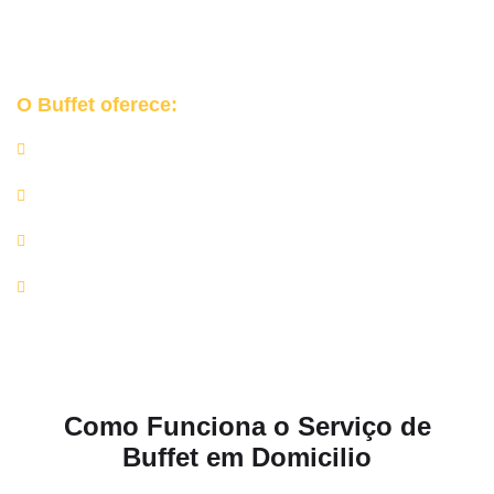
Garantimos uma
experiência segura, organizada e elegante
para o seu grande dia.
O Buffet oferece:
Churrasqueiras e equipamentos profissionais;
Rechauds de inox, mesas de apoio e utensílios de alta
qualidade;
Equipe completa de churrasqueiros e auxiliares;
Rigor nos protocolos de higiene e manipulação de
alimentos.
Como Funciona o Serviço de
Buffet em Domicilio