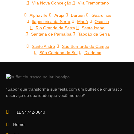
Vila Nova Conceição
Vila Tramontano
Alphaville
Arujá
Barueri
Guarulhos
Itapecerica da Serra
Mauá
Osasco
Rio Grande da Serra
Santa Isabel
Santana de Parnaíba
Taboão da Serra
Santo André
São Bernardo do Campo
São Caetano do Sul
Diadema
“Sabor que transforma sua festa com um buffet de churrasco
e serviço de qualidade que você merece!”
11 94742-0640
Home