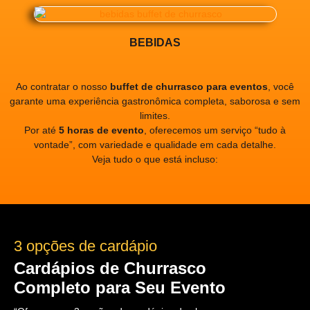
BEBIDAS
Ao contratar o nosso
buffet de churrasco para eventos
, você
garante uma experiência gastronômica completa, saborosa e sem
limites.
Por até
5 horas de evento
, oferecemos um serviço “tudo à
vontade”, com variedade e qualidade em cada detalhe.
Veja tudo o que está incluso:
3 opções de cardápio
Cardápios de Churrasco
Completo para Seu Evento