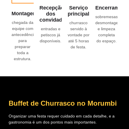
Recepção
Serviço
Encerrament
Montagem
dos
principal
sobremesas,
convidados
chegada da
churrasco
desmontagem
equipe com
entradas e
servido à
e limpeza
antecedência
petiscos já
vontade por
completa
para
disponíveis.
até 5 horas
do espaço.
preparar
de festa.
toda a
estrutura.
Buffet de Churrasco no Morumbi
Organizar uma festa requer cuidado em cada detalhe, e a
gastronomia é um dos pontos mais importantes.