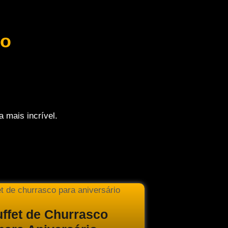
co
 mais incrível.
ffet de Churrasco