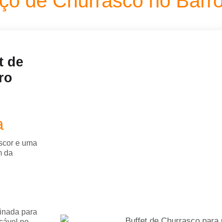
iço de Churrasco no Barr
t de
ro
a
escor e uma
m da
inada para
cável no