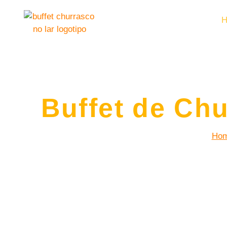
Buffet de Ch
Ho
Desfrute da experiência única de um
buff
espaço de eventos. Levamos toda a estru
acompanhamentos, bebidas e sobremesas