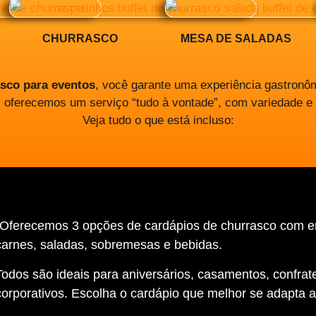
CHURRASCO
MESA DE SALADAS
asco para eventos
, você garante uma experiência gastronôm
, oferecemos um serviço “tudo à vontade”, com variedade e
Veja tudo o que está incluso:
“Oferecemos 3 opções de cardápios de churrasco com 
carnes, saladas, sobremesas e bebidas.
Todos são ideais para aniversários, casamentos, confrat
corporativos. Escolha o cardápio que melhor se adapta a