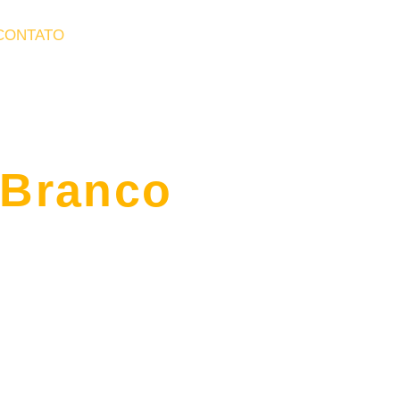
CONTATO
 Branco
 sua casa, empresa ou
onais, carnes nobres,
o personalizado para