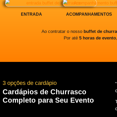
ENTRADA
ACOMPANHAMENTOS
Ao contratar o nosso
buffet de churr
Por até
5 horas de evento
3 opções de cardápio
Cardápios de Churrasco
Completo para Seu Evento