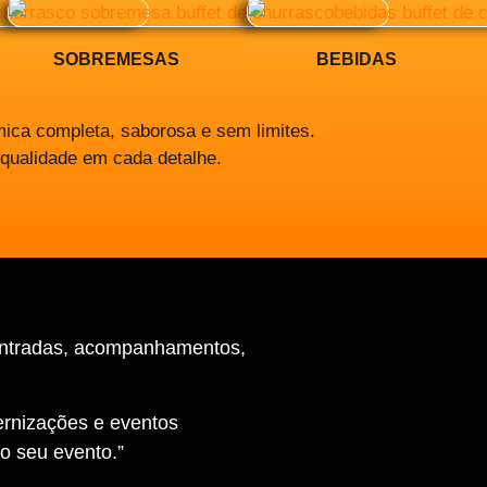
SOBREMESAS
BEBIDAS
ica completa, saborosa e sem limites.
 qualidade em cada detalhe.
entradas, acompanhamentos,
ernizações e eventos
o seu evento.”