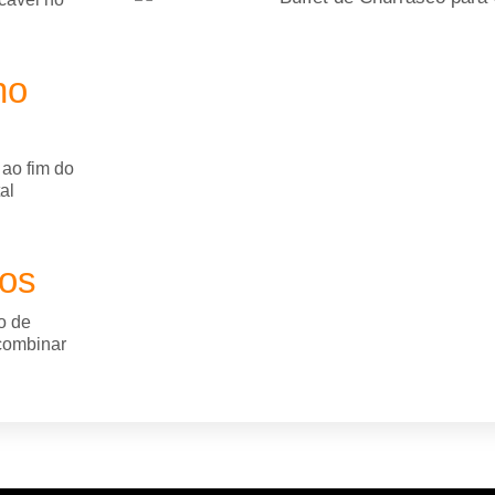
no
 ao fim do
al
dos
o de
 combinar