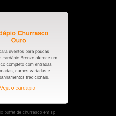
dápio Churrasco
Ouro
 para eventos para poucas
o cardápio Bronze oferece um
sco completo com entradas
onadas, carnes variadas e
anhamentos tradicionais.
Veja o cardápio