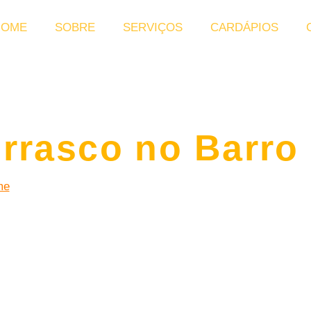
HOME
SOBRE
SERVIÇOS
CARDÁPIOS
urrasco no Barro
me
|
Buffet de Churrasco no Barro Branco
et de churrasco no Barro Branco
no conforto da
tura necessária, incluindo churrasqueiros profissi
, garantindo praticidade, sabor e um atendiment
você e seus convidados.