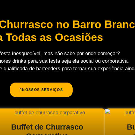
 Churrasco no Barro Bran
a Todas as Ocasiões
festa inesquecível, mas não sabe por onde começar?
es drinks para sua festa seja ela social ou corporativa.
ualificada de bartenders para tornar sua experiência ainda
NOSSOS SERVIÇOS
Buffet de Churrasco
Bu